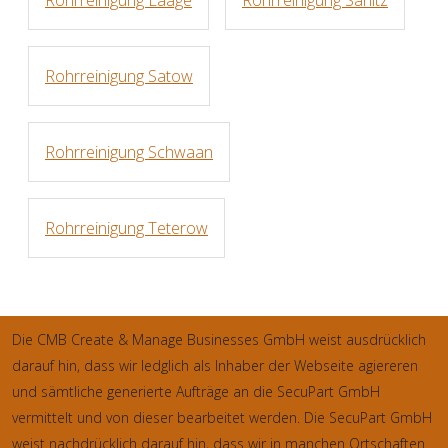
Rohrreinigung Laage
Rohrreinigung Sanitz
Rohrreinigung Satow
Rohrreinigung Schwaan
Rohrreinigung Teterow
Die CMB Create & Manage Businesses GmbH weist ausdrücklich
darauf hin, dass wir ledglich als Inhaber der Webseite agiereren
und sämtliche generierte Aufträge an die SecuPart GmbH
vermittelt und von dieser bearbeitet werden. Die SecuPart GmbH
weist nachdrücklich darauf hin, dass wir in manchen Ortschaften