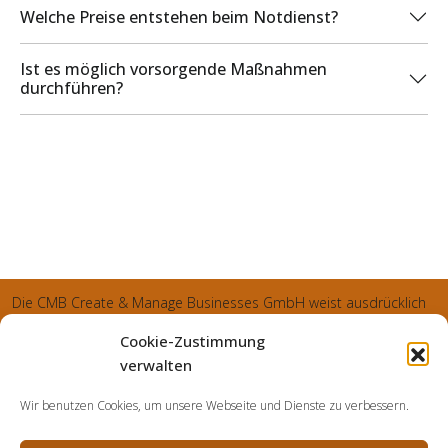
Welche Preise entstehen beim Notdienst?
Ist es möglich vorsorgende Maßnahmen
durchführen?
Die CMB Create & Manage Businesses GmbH weist ausdrücklich
darauf hin, dass wir ledglich als Inhaber der Webseite agiereren
Cookie-Zustimmung
und sämtliche generierte Aufträge an die SecuPart GmbH
verwalten
vermittelt und von dieser bearbeitet werden. Die SecuPart GmbH
Wir benutzen Cookies, um unsere Webseite und Dienste zu verbessern.
weist nachdrücklich darauf hin, dass wir in manchen Ortschaften
keine Zweigstelle haben, sondern die gewünschten Services als