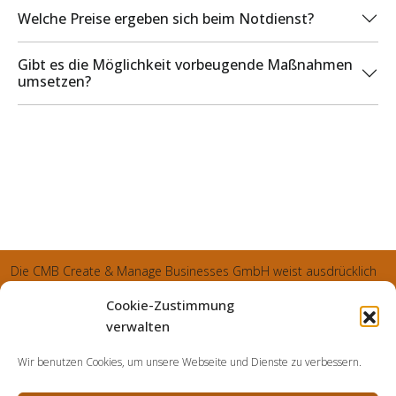
Welche Preise ergeben sich beim Notdienst?
Gibt es die Möglichkeit vorbeugende Maßnahmen
umsetzen?
Die CMB Create & Manage Businesses GmbH weist ausdrücklich
darauf hin, dass wir ledglich als Inhaber der Webseite agiereren
Cookie-Zustimmung
und sämtliche generierte Aufträge an die SecuPart GmbH
verwalten
vermittelt und von dieser bearbeitet werden. Die SecuPart GmbH
Wir benutzen Cookies, um unsere Webseite und Dienste zu verbessern.
weist nachdrücklich darauf hin, dass wir in manchen Ortschaften
keine Zweigstelle haben, sondern die gewünschten Services als