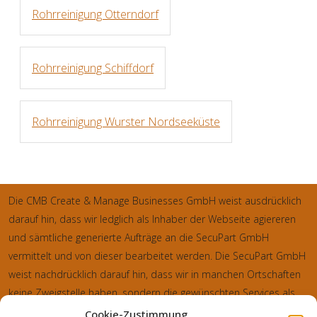
Rohrreinigung Otterndorf
Rohrreinigung Schiffdorf
Rohrreinigung Wurster Nordseeküste
Die CMB Create & Manage Businesses GmbH weist ausdrücklich
darauf hin, dass wir ledglich als Inhaber der Webseite agiereren
und sämtliche generierte Aufträge an die SecuPart GmbH
vermittelt und von dieser bearbeitet werden. Die SecuPart GmbH
weist nachdrücklich darauf hin, dass wir in manchen Ortschaften
keine Zweigstelle haben, sondern die gewünschten Services als
mobiler Dienstleister zu unserem fairen Ortstarif bieten. Neben
Cookie-Zustimmung