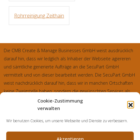
Rohrreinigung Zeithain
Die CMB Create & Manage Businesses GmbH weist ausdrücklich
darauf hin, dass wir ledglich als Inhaber der Webseite agiereren
und sämtliche generierte Aufträge an die SecuPart GmbH
vermittelt und von dieser bearbeitet werden. Die SecuPart GmbH
weist nachdrücklich darauf hin, dass wir in manchen Ortschaften
keine Zweigstelle haben, sondern die gewünschten Services als
mobiler Dienstleister zu unserem fairen Ortstarif bieten. Neben
Cookie-Zustimmung
eigenen Monteuren arbeiten wir in Ausnahmen auch mit
verwalten
regionalen Partnern zusammen, an die wir den Auftrag dann
Wir benutzen Cookies, um unsere Webseite und Dienste zu verbessern.
weiter vermitteln. Im Falle eines vermittelten Auftrages können wir
nicht für die Schnelligkeit, Qualität und Preise der Fremdfirmen
Akzeptieren
haften. Haftungsansprüche sind direkt gegenüber der