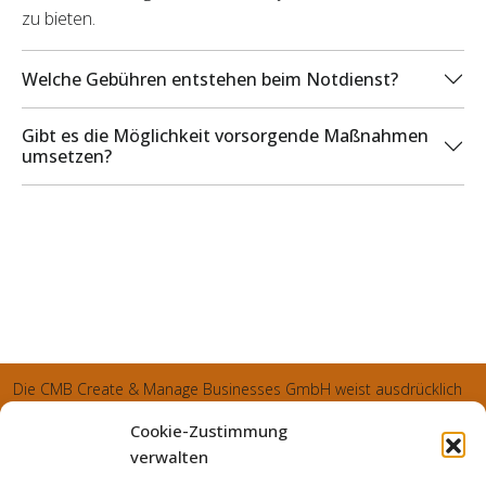
zu bieten.
Welche Gebühren entstehen beim Notdienst?
Gibt es die Möglichkeit vorsorgende Maßnahmen
umsetzen?
Die CMB Create & Manage Businesses GmbH weist ausdrücklich
darauf hin, dass wir ledglich als Inhaber der Webseite agiereren
Cookie-Zustimmung
und sämtliche generierte Aufträge an die SecuPart GmbH
verwalten
vermittelt und von dieser bearbeitet werden. Die SecuPart GmbH