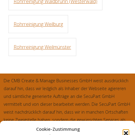
Rohrreinigung Waldbrunn (Westerwald)
Rohrreinigung Weilburg
Rohrreinigung Weilmünster
Die CMB Create & Manage Businesses GmbH weist ausdrücklich
darauf hin, dass wir ledglich als Inhaber der Webseite agiereren
und sämtliche generierte Aufträge an die SecuPart GmbH
vermittelt und von dieser bearbeitet werden. Die SecuPart GmbH
weist nachdrücklich darauf hin, dass wir in manchen Ortschaften
keine Zweigstelle haben, sondern die gewünschten Services als
mobiler Dienstleister zu unserem fairen Ortstarif bieten. Neben
Cookie-Zustimmung