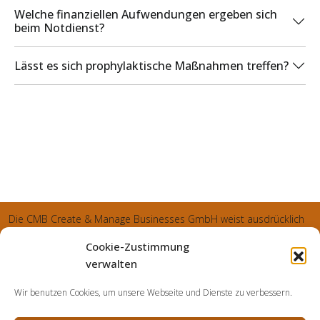
Welche finanziellen Aufwendungen ergeben sich
beim Notdienst?
Lässt es sich prophylaktische Maßnahmen treffen?
Die CMB Create & Manage Businesses GmbH weist ausdrücklich
darauf hin, dass wir ledglich als Inhaber der Webseite agiereren
Cookie-Zustimmung
und sämtliche generierte Aufträge an die SecuPart GmbH
verwalten
vermittelt und von dieser bearbeitet werden. Die SecuPart GmbH
Wir benutzen Cookies, um unsere Webseite und Dienste zu verbessern.
weist nachdrücklich darauf hin, dass wir in manchen Ortschaften
keine Zweigstelle haben, sondern die gewünschten Services als