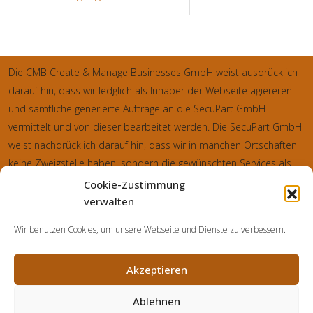
Die CMB Create & Manage Businesses GmbH weist ausdrücklich
darauf hin, dass wir ledglich als Inhaber der Webseite agiereren
und sämtliche generierte Aufträge an die SecuPart GmbH
vermittelt und von dieser bearbeitet werden. Die SecuPart GmbH
weist nachdrücklich darauf hin, dass wir in manchen Ortschaften
keine Zweigstelle haben, sondern die gewünschten Services als
mobiler Dienstleister zu unserem fairen Ortstarif bieten. Neben
Cookie-Zustimmung
eigenen Monteuren arbeiten wir in Ausnahmen auch mit
verwalten
regionalen Partnern zusammen, an die wir den Auftrag dann
Wir benutzen Cookies, um unsere Webseite und Dienste zu verbessern.
weiter vermitteln. Im Falle eines vermittelten Auftrages können wir
nicht für die Schnelligkeit, Qualität und Preise der Fremdfirmen
Akzeptieren
haften. Haftungsansprüche sind direkt gegenüber der
Kooperationsfirma vor Ort zu stellen und nicht an uns zu richten.
Ablehnen
Entnehmen Sie die Daten und die Preise des Partners bitte dem