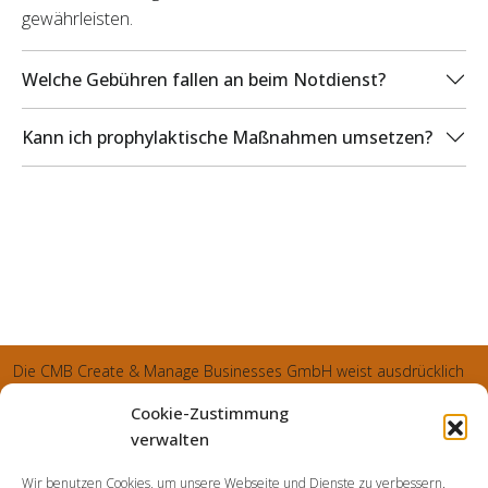
gewährleisten.
Welche Gebühren fallen an beim Notdienst?
Kann ich prophylaktische Maßnahmen umsetzen?
Die CMB Create & Manage Businesses GmbH weist ausdrücklich
darauf hin, dass wir ledglich als Inhaber der Webseite agiereren
Cookie-Zustimmung
und sämtliche generierte Aufträge an die SecuPart GmbH
verwalten
vermittelt und von dieser bearbeitet werden. Die SecuPart GmbH
Wir benutzen Cookies, um unsere Webseite und Dienste zu verbessern.
weist nachdrücklich darauf hin, dass wir in manchen Ortschaften