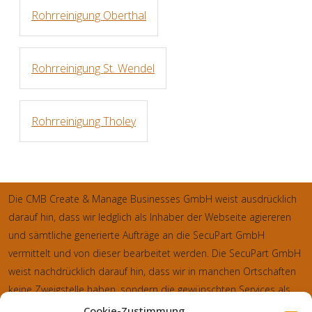
Rohrreinigung Oberthal
Rohrreinigung St. Wendel
Rohrreinigung Tholey
Die CMB Create & Manage Businesses GmbH weist ausdrücklich
darauf hin, dass wir ledglich als Inhaber der Webseite agiereren
und sämtliche generierte Aufträge an die SecuPart GmbH
vermittelt und von dieser bearbeitet werden. Die SecuPart GmbH
weist nachdrücklich darauf hin, dass wir in manchen Ortschaften
keine Zweigstelle haben, sondern die gewünschten Services als
mobiler Dienstleister zu unserem fairen Ortstarif bieten. Neben
Cookie-Zustimmung