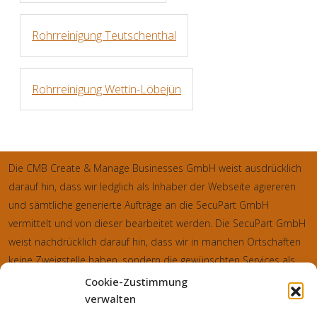
Rohrreinigung Teutschenthal
Rohrreinigung Wettin-Löbejün
Die CMB Create & Manage Businesses GmbH weist ausdrücklich
darauf hin, dass wir ledglich als Inhaber der Webseite agiereren
und sämtliche generierte Aufträge an die SecuPart GmbH
vermittelt und von dieser bearbeitet werden. Die SecuPart GmbH
weist nachdrücklich darauf hin, dass wir in manchen Ortschaften
keine Zweigstelle haben, sondern die gewünschten Services als
mobiler Dienstleister zu unserem fairen Ortstarif bieten. Neben
Cookie-Zustimmung
eigenen Monteuren arbeiten wir in Ausnahmen auch mit
verwalten
regionalen Partnern zusammen, an die wir den Auftrag dann