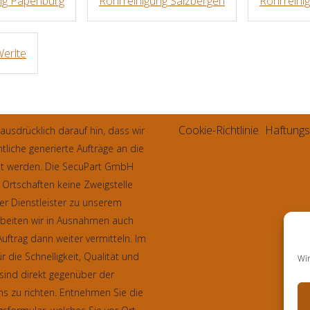
ng Papenburg
Rohrreinigung Salzbergen
Rohrreini
Werlte
Cookie-Richtlinie
Haftungs
sdrücklich darauf hin, dass wir
tliche generierte Aufträge an die
et werden. Die SecuPart GmbH
 Ortschaften keine Zweigstelle
er Dienstleister zu unserem
rbeiten wir in Ausnahmen auch
uftrag dann weiter vermitteln. Im
r die Schnelligkeit, Qualität und
Wir
sind direkt gegenüber der
ns zu richten. Entnehmen Sie die