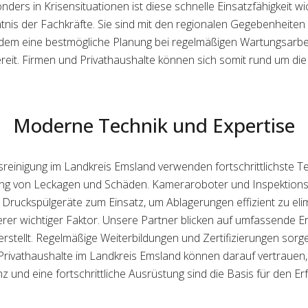
nders in Krisensituationen ist diese schnelle Einsatzfähigkeit 
enntnis der Fachkräfte. Sie sind mit den regionalen Gegebenheit
udem eine bestmögliche Planung bei regelmäßigen Wartungsarbeit
reit. Firmen und Privathaushalte können sich somit rund um di
Moderne Technik und Expertise
ssreinigung im Landkreis Emsland verwenden fortschrittlichste T
ung von Leckagen und Schäden. Kameraroboter und Inspektions
Druckspülgeräte zum Einsatz, um Ablagerungen effizient zu eli
rer wichtiger Faktor. Unsere Partner blicken auf umfassende Er
rstellt. Regelmäßige Weiterbildungen und Zertifizierungen sorg
Privathaushalte im Landkreis Emsland können darauf vertrauen,
d eine fortschrittliche Ausrüstung sind die Basis für den Erfo