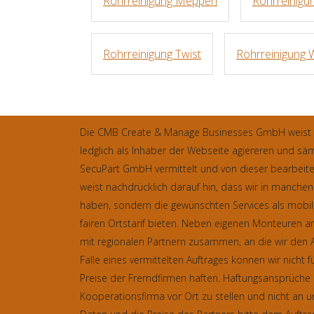
Rohrreinigung Meppen
Rohrreinigu
Rohrreinigung Twist
Rohrreinigung 
Die CMB Create & Manage Businesses GmbH weist au
ledglich als Inhaber der Webseite agiereren und säm
SecuPart GmbH vermittelt und von dieser bearbeit
weist nachdrücklich darauf hin, dass wir in manchen
haben, sondern die gewünschten Services als mobil
fairen Ortstarif bieten. Neben eigenen Monteuren a
mit regionalen Partnern zusammen, an die wir den A
Falle eines vermittelten Auftrages können wir nicht fü
Preise der Fremdfirmen haften. Haftungsansprüche 
Kooperationsfirma vor Ort zu stellen und nicht an u