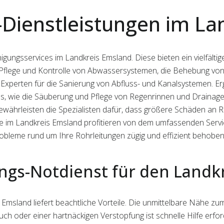
-Dienstleistungen im La
inigungsservices im Landkreis Emsland. Diese bieten ein vielfäl
e Pflege und Kontrolle von Abwassersystemen, die Behebung von
Experten für die Sanierung von Abfluss- und Kanalsystemen. E
s, wie die Säuberung und Pflege von Regenrinnen und Drainag
ährleisten die Spezialisten dafür, dass größere Schäden an 
 im Landkreis Emsland profitieren von dem umfassenden Servic
Probleme rund um Ihre Rohrleitungen zügig und effizient behob
ngs-Notdienst für den Landk
 Emsland liefert beachtliche Vorteile. Die unmittelbare Nähe zu
uch oder einer hartnäckigen Verstopfung ist schnelle Hilfe erf