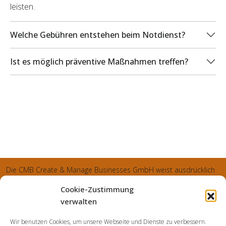
leisten.
Welche Gebühren entstehen beim Notdienst?
Ist es möglich präventive Maßnahmen treffen?
Die CMB Create & Manage Businesses GmbH weist ausdrücklich
darauf hin, dass wir ledglich als Inhaber der Webseite agiereren
Cookie-Zustimmung
und sämtliche generierte Aufträge an die SecuPart GmbH
verwalten
vermittelt und von dieser bearbeitet werden. Die SecuPart GmbH
Wir benutzen Cookies, um unsere Webseite und Dienste zu verbessern.
weist nachdrücklich darauf hin, dass wir in manchen Ortschaften