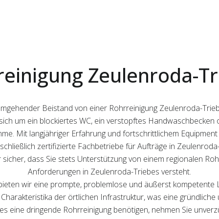
reinigung Zeulenroda-Tr
st umgehender Beistand von einer Rohrreinigung Zeulenroda-Trie
s sich um ein blockiertes WC, ein verstopftes Handwaschbecken 
mme. Mit langjähriger Erfahrung und fortschrittlichem Equipment
sschließlich zertifizierte Fachbetriebe für Aufträge in Zeulenroda
sicher, dass Sie stets Unterstützung von einem regionalen Rohr
Anforderungen in Zeulenroda-Triebes versteht.
bieten wir eine prompte, problemlose und äußerst kompetente 
harakteristika der örtlichen Infrastruktur, was eine gründliche
es eine dringende Rohrreinigung benötigen, nehmen Sie unverzüg