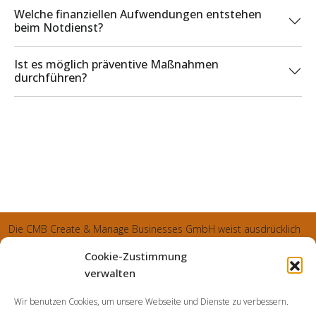
Welche finanziellen Aufwendungen entstehen
beim Notdienst?
Ist es möglich präventive Maßnahmen
durchführen?
Die CMB Create & Manage Businesses GmbH weist ausdrücklich
darauf hin, dass wir ledglich als Inhaber der Webseite agiereren
Cookie-Zustimmung
und sämtliche generierte Aufträge an die SecuPart GmbH
verwalten
vermittelt und von dieser bearbeitet werden. Die SecuPart GmbH
Wir benutzen Cookies, um unsere Webseite und Dienste zu verbessern.
weist nachdrücklich darauf hin, dass wir in manchen Ortschaften