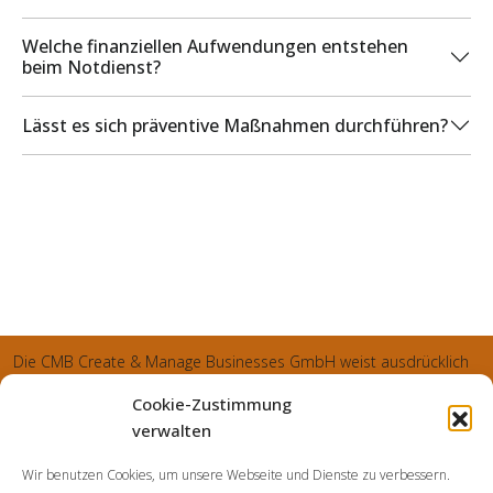
Welche finanziellen Aufwendungen entstehen
beim Notdienst?
Lässt es sich präventive Maßnahmen durchführen?
Die CMB Create & Manage Businesses GmbH weist ausdrücklich
darauf hin, dass wir ledglich als Inhaber der Webseite agiereren
Cookie-Zustimmung
und sämtliche generierte Aufträge an die SecuPart GmbH
verwalten
vermittelt und von dieser bearbeitet werden. Die SecuPart GmbH
Wir benutzen Cookies, um unsere Webseite und Dienste zu verbessern.
weist nachdrücklich darauf hin, dass wir in manchen Ortschaften