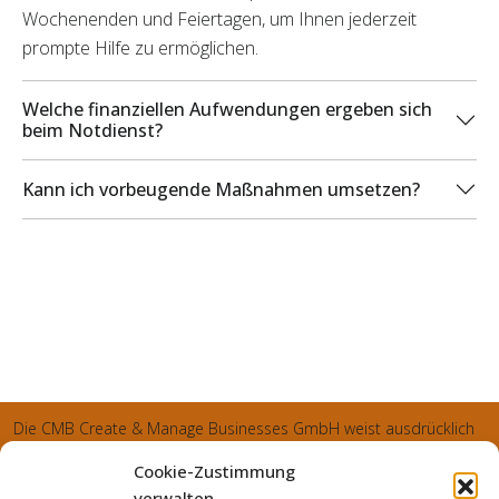
Wochenenden und Feiertagen, um Ihnen jederzeit
prompte Hilfe zu ermöglichen.
Welche finanziellen Aufwendungen ergeben sich
beim Notdienst?
Kann ich vorbeugende Maßnahmen umsetzen?
Die CMB Create & Manage Businesses GmbH weist ausdrücklich
darauf hin, dass wir ledglich als Inhaber der Webseite agiereren
Cookie-Zustimmung
und sämtliche generierte Aufträge an die SecuPart GmbH
verwalten