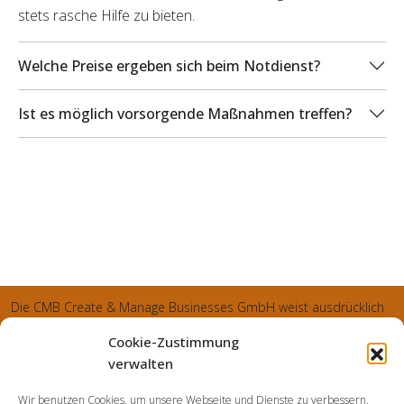
stets rasche Hilfe zu bieten.
Welche Preise ergeben sich beim Notdienst?
Ist es möglich vorsorgende Maßnahmen treffen?
Die CMB Create & Manage Businesses GmbH weist ausdrücklich
darauf hin, dass wir ledglich als Inhaber der Webseite agiereren
Cookie-Zustimmung
und sämtliche generierte Aufträge an die SecuPart GmbH
verwalten
vermittelt und von dieser bearbeitet werden. Die SecuPart GmbH
Wir benutzen Cookies, um unsere Webseite und Dienste zu verbessern.
weist nachdrücklich darauf hin, dass wir in manchen Ortschaften