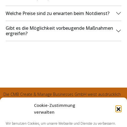
Welche Preise sind zu erwarten beim Notdienst?
Gibt es die Möglichkeit vorbeugende Maßnahmen
ergreifen?
Die CMB Create & Manage Businesses GmbH weist ausdrücklich
darauf hin, dass wir ledglich als Inhaber der Webseite agiereren
Cookie-Zustimmung
und sämtliche generierte Aufträge an die SecuPart GmbH
verwalten
vermittelt und von dieser bearbeitet werden. Die SecuPart GmbH
Wir benutzen Cookies, um unsere Webseite und Dienste zu verbessern.
weist nachdrücklich darauf hin, dass wir in manchen Ortschaften