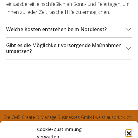
einsatzbereit, einschließlich an Sonn- und Feiertagen, um
Ihnen zu jeder Zeit rasche Hilfe zu ermöglichen.
Welche Kosten entstehen beim Notdienst?
Gibt es die Möglichkeit vorsorgende Maßnahmen
umsetzen?
Die CMB Create & Manage Businesses GmbH weist ausdrücklich
darauf hin, dass wir ledglich als Inhaber der Webseite agiereren
Cookie-Zustimmung
und sämtliche generierte Aufträge an die SecuPart GmbH
verwalten