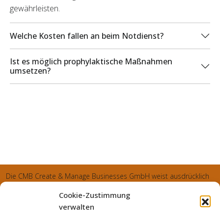
gewährleisten.
Welche Kosten fallen an beim Notdienst?
Ist es möglich prophylaktische Maßnahmen
umsetzen?
Die CMB Create & Manage Businesses GmbH weist ausdrücklich
darauf hin, dass wir ledglich als Inhaber der Webseite agiereren
Cookie-Zustimmung
und sämtliche generierte Aufträge an die SecuPart GmbH
verwalten
vermittelt und von dieser bearbeitet werden. Die SecuPart GmbH