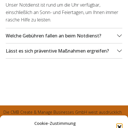
Unser Notdienst ist rund um die Uhr verfügbar,
einschließlich an Sonn- und Feiertagen, um Ihnen immer
rasche Hilfe zu leisten.
Welche Gebühren fallen an beim Notdienst?
Lässt es sich präventive Maßnahmen ergreifen?
Die CMB Create & Manage Businesses GmbH weist ausdrücklich
darauf hin, dass wir ledglich als Inhaber der Webseite agiereren
Cookie-Zustimmung
und sämtliche generierte Aufträge an die SecuPart GmbH