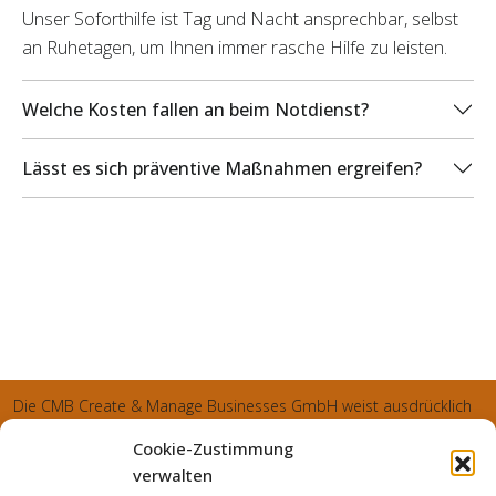
Unser Soforthilfe ist Tag und Nacht ansprechbar, selbst
an Ruhetagen, um Ihnen immer rasche Hilfe zu leisten.
Welche Kosten fallen an beim Notdienst?
Lässt es sich präventive Maßnahmen ergreifen?
Die CMB Create & Manage Businesses GmbH weist ausdrücklich
darauf hin, dass wir ledglich als Inhaber der Webseite agiereren
Cookie-Zustimmung
und sämtliche generierte Aufträge an die SecuPart GmbH
verwalten
vermittelt und von dieser bearbeitet werden. Die SecuPart GmbH