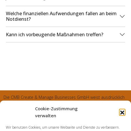
Welche finanziellen Aufwendungen fallen an beim
Notdienst?
Kann ich vorbeugende Maßnahmen treffen?
Die CMB Create & Manage Businesses GmbH weist ausdrücklich
darauf hin, dass wir ledglich als Inhaber der Webseite agiereren
Cookie-Zustimmung
und sämtliche generierte Aufträge an die SecuPart GmbH
verwalten
vermittelt und von dieser bearbeitet werden. Die SecuPart GmbH
Wir benutzen Cookies, um unsere Webseite und Dienste zu verbessern.
weist nachdrücklich darauf hin, dass wir in manchen Ortschaften