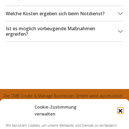
Welche Kosten ergeben sich beim Notdienst?
Ist es möglich vorbeugende Maßnahmen
ergreifen?
Die CMB Create & Manage Businesses GmbH weist ausdrücklich
darauf hin, dass wir ledglich als Inhaber der Webseite agiereren
Cookie-Zustimmung
und sämtliche generierte Aufträge an die SecuPart GmbH
verwalten
vermittelt und von dieser bearbeitet werden. Die SecuPart GmbH
Wir benutzen Cookies, um unsere Webseite und Dienste zu verbessern.
weist nachdrücklich darauf hin, dass wir in manchen Ortschaften