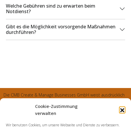
Welche Gebühren sind zu erwarten beim
Notdienst?
Gibt es die Möglichkeit vorsorgende Maßnahmen
durchführen?
Die CMB Create & Manage Businesses GmbH weist ausdrücklich
darauf hin, dass wir ledglich als Inhaber der Webseite agiereren
Cookie-Zustimmung
und sämtliche generierte Aufträge an die SecuPart GmbH
verwalten
vermittelt und von dieser bearbeitet werden. Die SecuPart GmbH
Wir benutzen Cookies, um unsere Webseite und Dienste zu verbessern.
weist nachdrücklich darauf hin, dass wir in manchen Ortschaften