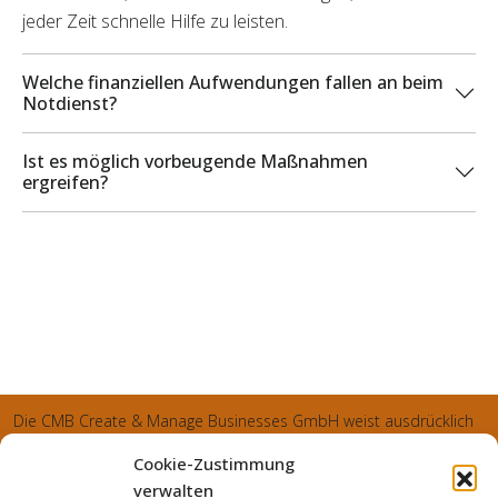
jeder Zeit schnelle Hilfe zu leisten.
Welche finanziellen Aufwendungen fallen an beim
Notdienst?
Ist es möglich vorbeugende Maßnahmen
ergreifen?
Die CMB Create & Manage Businesses GmbH weist ausdrücklich
darauf hin, dass wir ledglich als Inhaber der Webseite agiereren
Cookie-Zustimmung
und sämtliche generierte Aufträge an die SecuPart GmbH
verwalten