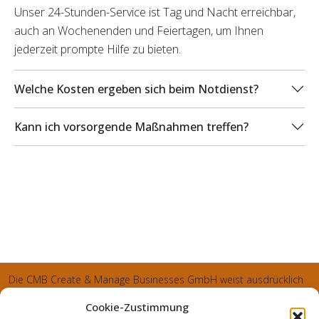
Unser 24-Stunden-Service ist Tag und Nacht erreichbar,
auch an Wochenenden und Feiertagen, um Ihnen
jederzeit prompte Hilfe zu bieten.
Welche Kosten ergeben sich beim Notdienst?
Kann ich vorsorgende Maßnahmen treffen?
Die CMB Create & Manage Businesses GmbH weist ausdrücklich
darauf hin, dass wir ledglich als Inhaber der Webseite agiereren
Cookie-Zustimmung
und sämtliche generierte Aufträge an die SecuPart GmbH