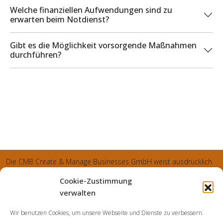
Welche finanziellen Aufwendungen sind zu
erwarten beim Notdienst?
Gibt es die Möglichkeit vorsorgende Maßnahmen
durchführen?
Die CMB Create & Manage Businesses GmbH weist ausdrücklich
darauf hin, dass wir ledglich als Inhaber der Webseite agiereren
Cookie-Zustimmung
und sämtliche generierte Aufträge an die SecuPart GmbH
verwalten
vermittelt und von dieser bearbeitet werden. Die SecuPart GmbH
Wir benutzen Cookies, um unsere Webseite und Dienste zu verbessern.
weist nachdrücklich darauf hin, dass wir in manchen Ortschaften