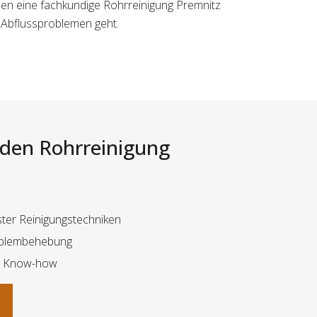
hnen eine fachkundige Rohrreinigung Premnitz
 Abflussproblemen geht.
i den Rohrreinigung
ster Reinigungstechniken
roblembehebung
nd Know-how
n