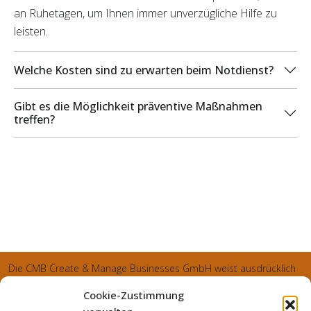
an Ruhetagen, um Ihnen immer unverzügliche Hilfe zu
leisten.
Welche Kosten sind zu erwarten beim Notdienst?
Gibt es die Möglichkeit präventive Maßnahmen
treffen?
Die CMB Create & Manage Businesses GmbH weist ausdrücklich
darauf hin, dass wir ledglich als Inhaber der Webseite agiereren
Cookie-Zustimmung
und sämtliche generierte Aufträge an die SecuPart GmbH