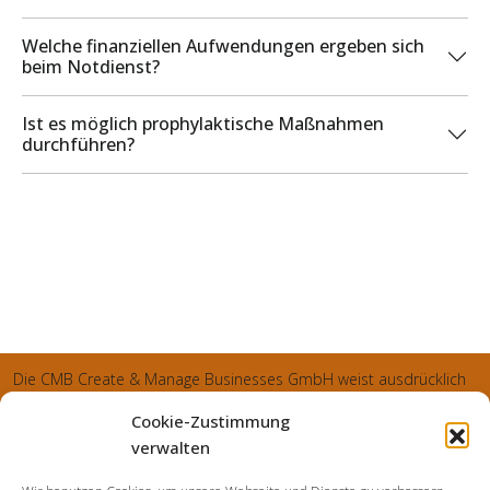
Welche finanziellen Aufwendungen ergeben sich
beim Notdienst?
Ist es möglich prophylaktische Maßnahmen
durchführen?
Die CMB Create & Manage Businesses GmbH weist ausdrücklich
darauf hin, dass wir ledglich als Inhaber der Webseite agiereren
Cookie-Zustimmung
und sämtliche generierte Aufträge an die SecuPart GmbH
verwalten
vermittelt und von dieser bearbeitet werden. Die SecuPart GmbH