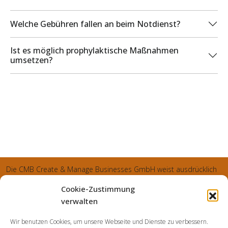
Welche Gebühren fallen an beim Notdienst?
Ist es möglich prophylaktische Maßnahmen
umsetzen?
Die CMB Create & Manage Businesses GmbH weist ausdrücklich
darauf hin, dass wir ledglich als Inhaber der Webseite agiereren
Cookie-Zustimmung
und sämtliche generierte Aufträge an die SecuPart GmbH
verwalten
vermittelt und von dieser bearbeitet werden. Die SecuPart GmbH
Wir benutzen Cookies, um unsere Webseite und Dienste zu verbessern.
weist nachdrücklich darauf hin, dass wir in manchen Ortschaften