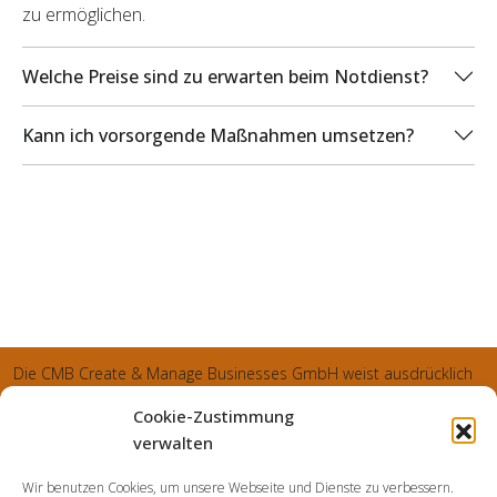
zu ermöglichen.
Welche Preise sind zu erwarten beim Notdienst?
Kann ich vorsorgende Maßnahmen umsetzen?
Die CMB Create & Manage Businesses GmbH weist ausdrücklich
darauf hin, dass wir ledglich als Inhaber der Webseite agiereren
Cookie-Zustimmung
und sämtliche generierte Aufträge an die SecuPart GmbH
verwalten
vermittelt und von dieser bearbeitet werden. Die SecuPart GmbH
Wir benutzen Cookies, um unsere Webseite und Dienste zu verbessern.
weist nachdrücklich darauf hin, dass wir in manchen Ortschaften