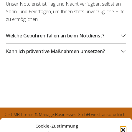
Unser Notdienst ist Tag und Nacht verfügbar, selbst an
Sonn- und Feiertagen, um Ihnen stets unverzügliche Hilfe
zu ermöglichen.
Welche Gebühren fallen an beim Notdienst?
Kann ich präventive Maßnahmen umsetzen?
Die CMB Create & Manage Businesses GmbH weist ausdrücklich
darauf hin, dass wir ledglich als Inhaber der Webseite agiereren
Cookie-Zustimmung
und sämtliche generierte Aufträge an die SecuPart GmbH