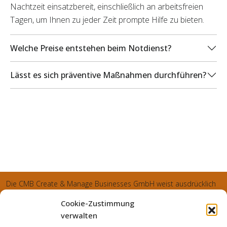
Nachtzeit einsatzbereit, einschließlich an arbeitsfreien
Tagen, um Ihnen zu jeder Zeit prompte Hilfe zu bieten.
Welche Preise entstehen beim Notdienst?
Lässt es sich präventive Maßnahmen durchführen?
Die CMB Create & Manage Businesses GmbH weist ausdrücklich
darauf hin, dass wir ledglich als Inhaber der Webseite agiereren
Cookie-Zustimmung
und sämtliche generierte Aufträge an die SecuPart GmbH
verwalten
vermittelt und von dieser bearbeitet werden. Die SecuPart GmbH