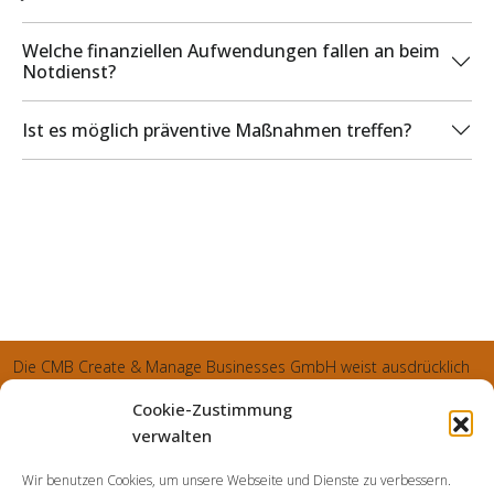
Welche finanziellen Aufwendungen fallen an beim
Notdienst?
Ist es möglich präventive Maßnahmen treffen?
Die CMB Create & Manage Businesses GmbH weist ausdrücklich
darauf hin, dass wir ledglich als Inhaber der Webseite agiereren
Cookie-Zustimmung
und sämtliche generierte Aufträge an die SecuPart GmbH
verwalten
vermittelt und von dieser bearbeitet werden. Die SecuPart GmbH
Wir benutzen Cookies, um unsere Webseite und Dienste zu verbessern.
weist nachdrücklich darauf hin, dass wir in manchen Ortschaften