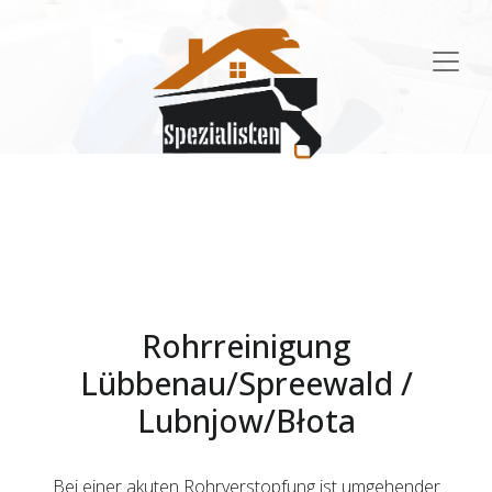
Main
Navigation
Rohrreinigung
Lübbenau/Spreewald /
Lubnjow/Błota
Bei einer akuten Rohrverstopfung ist umgehender