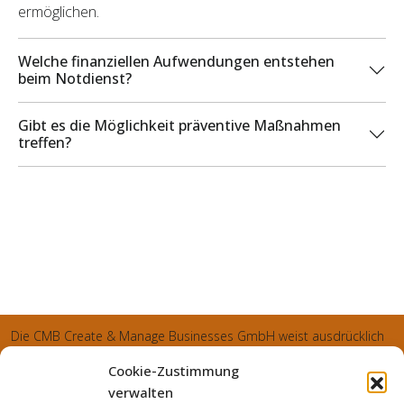
ermöglichen.
Welche finanziellen Aufwendungen entstehen
beim Notdienst?
Gibt es die Möglichkeit präventive Maßnahmen
treffen?
Die CMB Create & Manage Businesses GmbH weist ausdrücklich
darauf hin, dass wir ledglich als Inhaber der Webseite agiereren
Cookie-Zustimmung
und sämtliche generierte Aufträge an die SecuPart GmbH
verwalten