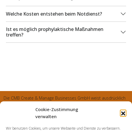
Welche Kosten entstehen beim Notdienst?
Ist es möglich prophylaktische Maßnahmen
treffen?
Die CMB Create & Manage Businesses GmbH weist ausdrücklich
darauf hin, dass wir ledglich als Inhaber der Webseite agiereren
Cookie-Zustimmung
und sämtliche generierte Aufträge an die SecuPart GmbH
verwalten
vermittelt und von dieser bearbeitet werden. Die SecuPart GmbH
Wir benutzen Cookies, um unsere Webseite und Dienste zu verbessern.
weist nachdrücklich darauf hin, dass wir in manchen Ortschaften