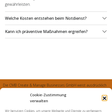
gewährleisten.
Welche Kosten entstehen beim Notdienst?
Kann ich präventive Maßnahmen ergreifen?
Die CMB Create & Manage Businesses GmbH weist ausdrücklich
darauf hin, dass wir ledglich als Inhaber der Webseite agiereren
Cookie-Zustimmung
und sämtliche generierte Aufträge an die SecuPart GmbH
verwalten
vermittelt und von dieser bearbeitet werden. Die SecuPart GmbH
Wir benutzen Cookies, um unsere Webseite und Dienste zu verbessern.
weist nachdrücklich darauf hin, dass wir in manchen Ortschaften