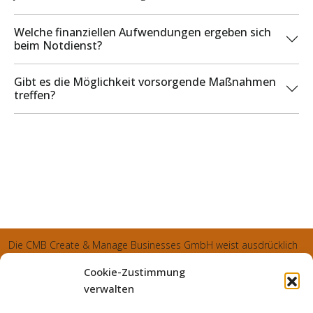
Welche finanziellen Aufwendungen ergeben sich
beim Notdienst?
Gibt es die Möglichkeit vorsorgende Maßnahmen
treffen?
Die CMB Create & Manage Businesses GmbH weist ausdrücklich
darauf hin, dass wir ledglich als Inhaber der Webseite agiereren
Cookie-Zustimmung
und sämtliche generierte Aufträge an die SecuPart GmbH
verwalten
vermittelt und von dieser bearbeitet werden. Die SecuPart GmbH