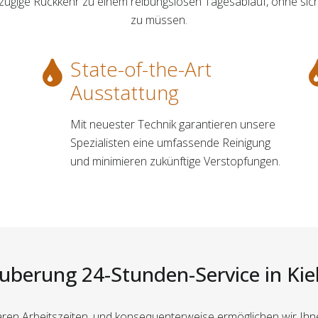
 zügige Rückkehr zu einem reibungslosen Tagesablauf, ohne si
zu müssen.
State-of-the-Art
Ausstattung
Mit neuester Technik garantieren unsere
Spezialisten eine umfassende Reinigung
und minimieren zukünftige Verstopfungen.
berung 24-Stunden-Service in Kiel
lären Arbeitszeiten, und konsequenterweise ermöglichen wir Ihne