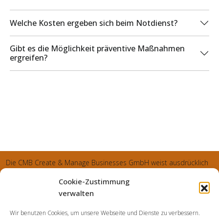
Welche Kosten ergeben sich beim Notdienst?
Gibt es die Möglichkeit präventive Maßnahmen
ergreifen?
Die CMB Create & Manage Businesses GmbH weist ausdrücklich
darauf hin, dass wir ledglich als Inhaber der Webseite agiereren
Cookie-Zustimmung
und sämtliche generierte Aufträge an die SecuPart GmbH
verwalten
vermittelt und von dieser bearbeitet werden. Die SecuPart GmbH
Wir benutzen Cookies, um unsere Webseite und Dienste zu verbessern.
weist nachdrücklich darauf hin, dass wir in manchen Ortschaften