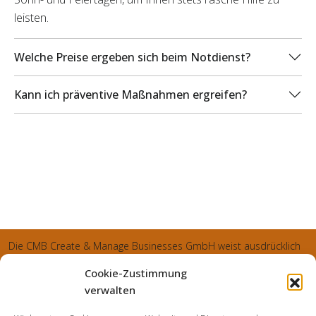
leisten.
Welche Preise ergeben sich beim Notdienst?
Kann ich präventive Maßnahmen ergreifen?
Die CMB Create & Manage Businesses GmbH weist ausdrücklich
darauf hin, dass wir ledglich als Inhaber der Webseite agiereren
Cookie-Zustimmung
und sämtliche generierte Aufträge an die SecuPart GmbH
verwalten
vermittelt und von dieser bearbeitet werden. Die SecuPart GmbH