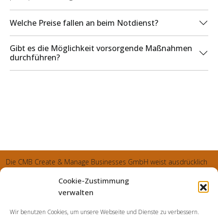
Welche Preise fallen an beim Notdienst?
Gibt es die Möglichkeit vorsorgende Maßnahmen
durchführen?
Die CMB Create & Manage Businesses GmbH weist ausdrücklich
darauf hin, dass wir ledglich als Inhaber der Webseite agiereren
Cookie-Zustimmung
und sämtliche generierte Aufträge an die SecuPart GmbH
verwalten
vermittelt und von dieser bearbeitet werden. Die SecuPart GmbH
Wir benutzen Cookies, um unsere Webseite und Dienste zu verbessern.
weist nachdrücklich darauf hin, dass wir in manchen Ortschaften