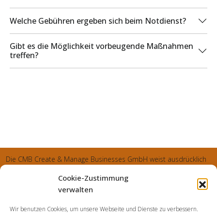
Welche Gebühren ergeben sich beim Notdienst?
Gibt es die Möglichkeit vorbeugende Maßnahmen
treffen?
Die CMB Create & Manage Businesses GmbH weist ausdrücklich
darauf hin, dass wir ledglich als Inhaber der Webseite agiereren
Cookie-Zustimmung
und sämtliche generierte Aufträge an die SecuPart GmbH
verwalten
vermittelt und von dieser bearbeitet werden. Die SecuPart GmbH
Wir benutzen Cookies, um unsere Webseite und Dienste zu verbessern.
weist nachdrücklich darauf hin, dass wir in manchen Ortschaften