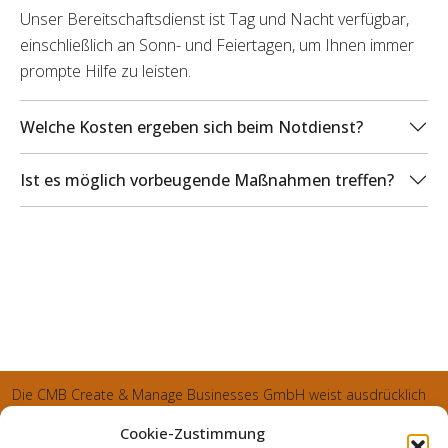
Unser Bereitschaftsdienst ist Tag und Nacht verfügbar,
einschließlich an Sonn- und Feiertagen, um Ihnen immer
prompte Hilfe zu leisten.
Welche Kosten ergeben sich beim Notdienst?
Ist es möglich vorbeugende Maßnahmen treffen?
Die CMB Create & Manage Businesses GmbH weist ausdrücklich
darauf hin, dass wir ledglich als Inhaber der Webseite agiereren
Cookie-Zustimmung
und sämtliche generierte Aufträge an die SecuPart GmbH