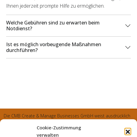
Ihnen jederzeit prompte Hilfe zu ermöglichen.
Welche Gebühren sind zu erwarten beim
Notdienst?
Ist es möglich vorbeugende Maßnahmen
durchführen?
Die CMB Create & Manage Businesses GmbH weist ausdrücklich
darauf hin, dass wir ledglich als Inhaber der Webseite agiereren
Cookie-Zustimmung
und sämtliche generierte Aufträge an die SecuPart GmbH
verwalten